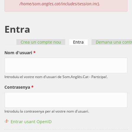
/home/som.angles.cat/includes/session.inc
).
Entra
Crea un compte nou
Entra
(pestanya activa)
Demana una cont
Pestanyes primàries
Nom d'usuari
*
Introduïu el vostre nom d'usuari de Som.Anglès.Cat - Participa!.
Contrasenya
*
Introduïu la contrasenya per al vostre nom d'usuari.
Entrar usant OpenID