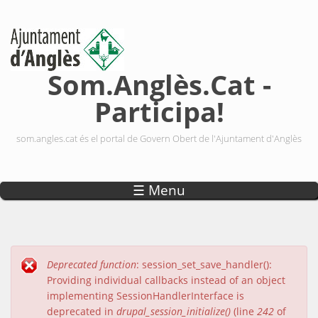
Vés al contingut
Som.Anglès.Cat -
Participa!
som.angles.cat és el portal de Govern Obert de l'Ajuntament d'Anglès
☰ Menu
Deprecated function
: session_set_save_handler():
Missatge d'error
Providing individual callbacks instead of an object
implementing SessionHandlerInterface is
deprecated in
drupal_session_initialize()
(line
242
of