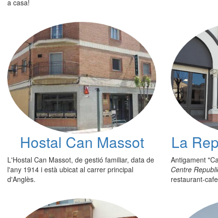
a casa!
Hostal Can Massot
La Rep
L'Hostal Can Massot, de gestió familiar, data de
Antigament "Ca
l'any 1914 i està ubicat al carrer principal
Centre Republi
d'Anglès.
restaurant-cafe