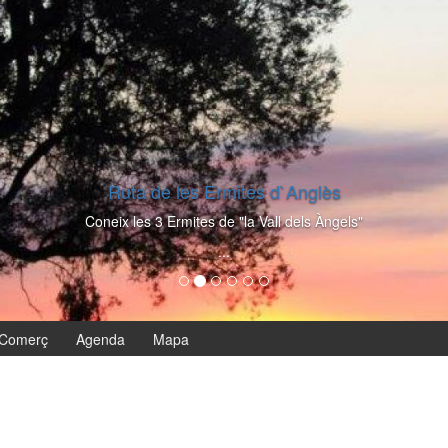
Ruta de les Ermites d`Anglès
Coneix les 3 Ermites de "la Vall dels Àngels"
...
Comerç
Agenda
Mapa