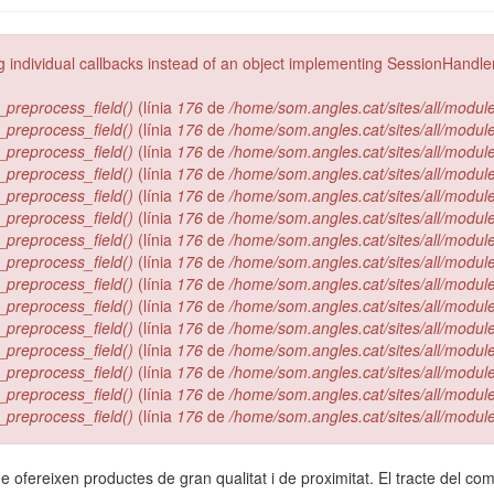
g individual callbacks instead of an object implementing SessionHandle
_preprocess_field()
(línia
176
de
/home/som.angles.cat/sites/all/modu
_preprocess_field()
(línia
176
de
/home/som.angles.cat/sites/all/modu
_preprocess_field()
(línia
176
de
/home/som.angles.cat/sites/all/modu
_preprocess_field()
(línia
176
de
/home/som.angles.cat/sites/all/modu
_preprocess_field()
(línia
176
de
/home/som.angles.cat/sites/all/modu
_preprocess_field()
(línia
176
de
/home/som.angles.cat/sites/all/modu
_preprocess_field()
(línia
176
de
/home/som.angles.cat/sites/all/modu
_preprocess_field()
(línia
176
de
/home/som.angles.cat/sites/all/modu
_preprocess_field()
(línia
176
de
/home/som.angles.cat/sites/all/modu
_preprocess_field()
(línia
176
de
/home/som.angles.cat/sites/all/modu
_preprocess_field()
(línia
176
de
/home/som.angles.cat/sites/all/modu
_preprocess_field()
(línia
176
de
/home/som.angles.cat/sites/all/modu
_preprocess_field()
(línia
176
de
/home/som.angles.cat/sites/all/modu
_preprocess_field()
(línia
176
de
/home/som.angles.cat/sites/all/modu
_preprocess_field()
(línia
176
de
/home/som.angles.cat/sites/all/modu
e ofereixen productes de gran qualitat i de proximitat. El tracte del c