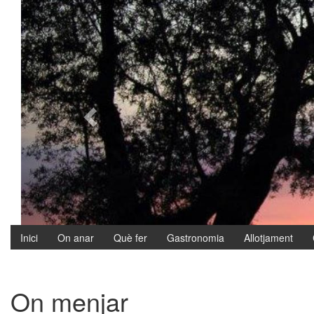
Vés al contingut
Inici
On anar
Què fer
Gastronomia
Allotjament
On menjar