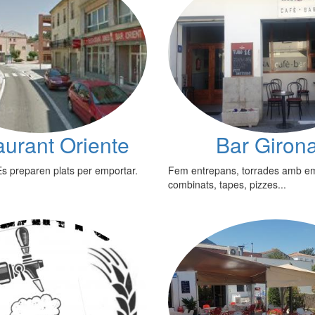
urant Oriente
Bar Giron
Es preparen plats per emportar.
Fem entrepans, torrades amb em
combinats, tapes, pizzes...