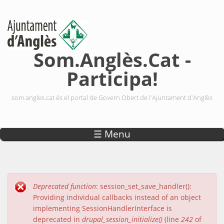
Vés al contingut
Som.Anglès.Cat -
Participa!
som.angles.cat és el portal de Govern Obert de l'Ajuntament d'Anglès
☰ Menu
Deprecated function
: session_set_save_handler():
Missatge d'error
Providing individual callbacks instead of an object
implementing SessionHandlerInterface is
deprecated in
drupal_session_initialize()
(line
242
of