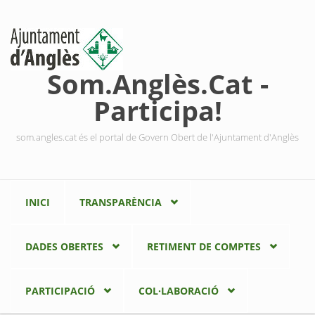
Vés al contingut
Som.Anglès.Cat -
Participa!
som.angles.cat és el portal de Govern Obert de l'Ajuntament d'Anglès
INICI
TRANSPARÈNCIA
DADES OBERTES
RETIMENT DE COMPTES
PARTICIPACIÓ
COL·LABORACIÓ