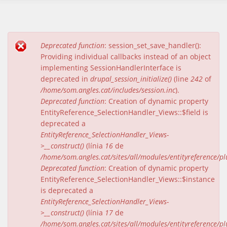
Deprecated function
: session_set_save_handler():
Missatge d'error
Providing individual callbacks instead of an object
implementing SessionHandlerInterface is
deprecated in
drupal_session_initialize()
(line
242
of
/home/som.angles.cat/includes/session.inc
).
Deprecated function
: Creation of dynamic property
EntityReference_SelectionHandler_Views::$field is
deprecated a
EntityReference_SelectionHandler_Views-
>__construct()
(línia
16
de
/home/som.angles.cat/sites/all/modules/entityreference/pl
Deprecated function
: Creation of dynamic property
EntityReference_SelectionHandler_Views::$instance
is deprecated a
EntityReference_SelectionHandler_Views-
>__construct()
(línia
17
de
/home/som.angles.cat/sites/all/modules/entityreference/pl