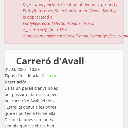
Deprecated function
: Creation of dynamic property
EntityReference_SelectionHandler_Views::$entity
is deprecated a
EntityReference_SelectionHandler_Views-
>__construct()
(línia
18
de
/home/som.angles.cat/sites/all/modules/entityreference/pl
Carreró d'Avall
01/03/2020 - 10:29
Tipus d'incidència:
Carrers
Descripció:
De fa un parell d'anys no es
pot passar ni tan sols a peu
pel carreró d'Avall (el de ca
l'Estrella) degut a les obres
que es porten a terme allà.
Des de fa unes setmanes,
sembla que les obres han