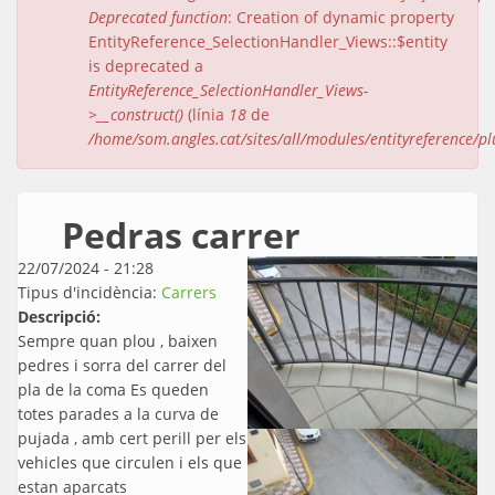
Deprecated function
: Creation of dynamic property
EntityReference_SelectionHandler_Views::$entity
is deprecated a
EntityReference_SelectionHandler_Views-
>__construct()
(línia
18
de
/home/som.angles.cat/sites/all/modules/entityreference/pl
Pedras carrer
22/07/2024 - 21:28
Tipus d'incidència:
Carrers
Descripció:
Sempre quan plou , baixen
pedres i sorra del carrer del
pla de la coma Es queden
totes parades a la curva de
pujada , amb cert perill per els
vehicles que circulen i els que
estan aparcats