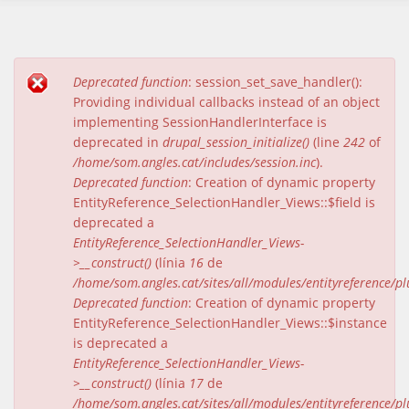
Deprecated function
: session_set_save_handler():
Missatge d'error
Providing individual callbacks instead of an object
implementing SessionHandlerInterface is
deprecated in
drupal_session_initialize()
(line
242
of
/home/som.angles.cat/includes/session.inc
).
Deprecated function
: Creation of dynamic property
EntityReference_SelectionHandler_Views::$field is
deprecated a
EntityReference_SelectionHandler_Views-
>__construct()
(línia
16
de
/home/som.angles.cat/sites/all/modules/entityreference/pl
Deprecated function
: Creation of dynamic property
EntityReference_SelectionHandler_Views::$instance
is deprecated a
EntityReference_SelectionHandler_Views-
>__construct()
(línia
17
de
/home/som.angles.cat/sites/all/modules/entityreference/pl