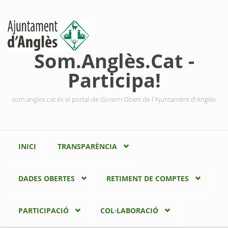
Vés al contingut
Som.Anglès.Cat -
Participa!
som.angles.cat és el portal de Govern Obert de l'Ajuntament d'Anglès
INICI
TRANSPARÈNCIA
DADES OBERTES
RETIMENT DE COMPTES
PARTICIPACIÓ
COL·LABORACIÓ