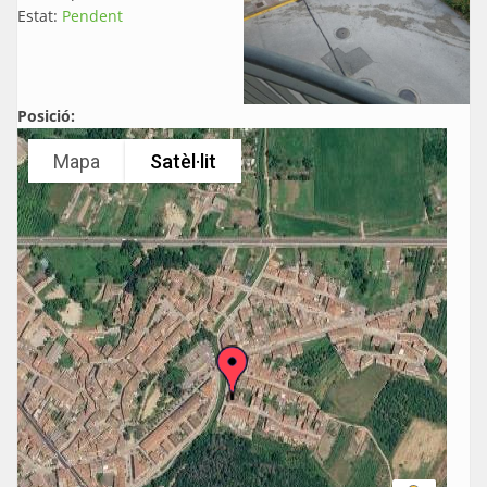
Estat:
Pendent
Posició:
Mapa
Satèl·lit