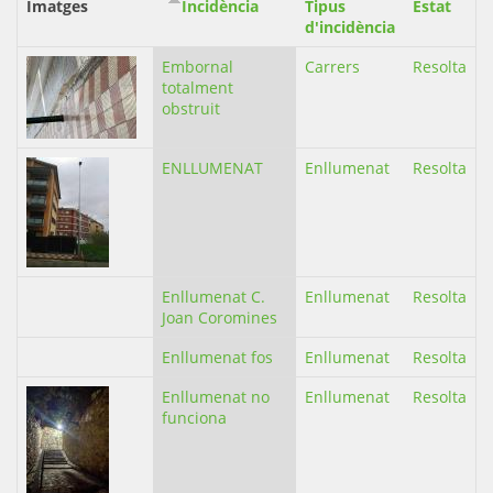
Imatges
Incidència
Tipus
Estat
d'incidència
Embornal
Carrers
Resolta
totalment
obstruit
ENLLUMENAT
Enllumenat
Resolta
Enllumenat C.
Enllumenat
Resolta
Joan Coromines
Enllumenat fos
Enllumenat
Resolta
Enllumenat no
Enllumenat
Resolta
funciona