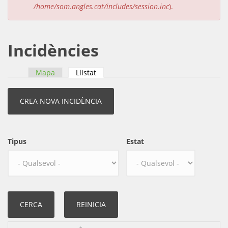
/home/som.angles.cat/includes/session.inc
).
Incidències
Mapa
Llistat
(pestanya activa)
Pestanyes primàries
Tipus
Estat