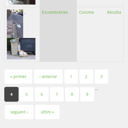
,
Escombreries
Civisme
Resolta
Pàgines
« primer
‹ anterior
1
2
3
…
4
5
6
7
8
9
següent ›
últim »