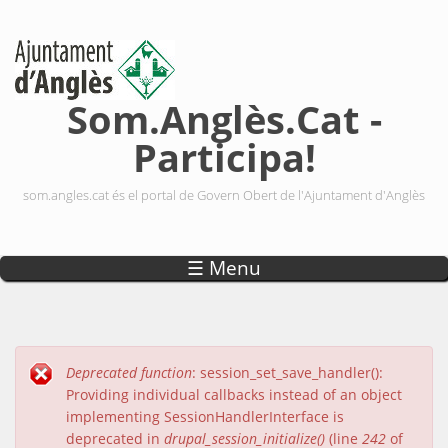
Vés al contingut
Som.Anglès.Cat -
Participa!
som.angles.cat és el portal de Govern Obert de l'Ajuntament d'Anglès
☰ Menu
Deprecated function
: session_set_save_handler():
Missatge d'error
Providing individual callbacks instead of an object
implementing SessionHandlerInterface is
deprecated in
drupal_session_initialize()
(line
242
of