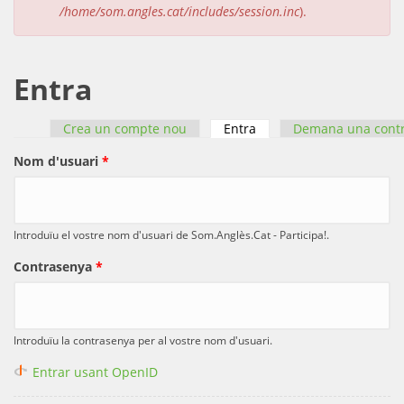
/home/som.angles.cat/includes/session.inc
).
Entra
Crea un compte nou
Entra
(pestanya activa)
Demana una cont
Pestanyes primàries
Nom d'usuari
*
Introduïu el vostre nom d'usuari de Som.Anglès.Cat - Participa!.
Contrasenya
*
Introduïu la contrasenya per al vostre nom d'usuari.
Entrar usant OpenID