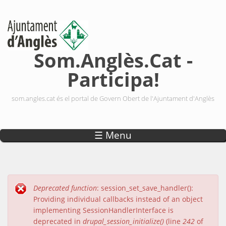
Vés al contingut
Som.Anglès.Cat -
Participa!
som.angles.cat és el portal de Govern Obert de l'Ajuntament d'Anglès
☰ Menu
Deprecated function
: session_set_save_handler():
Missatge d'error
Providing individual callbacks instead of an object
implementing SessionHandlerInterface is
deprecated in
drupal_session_initialize()
(line
242
of