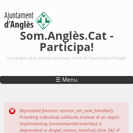
Vés al contingut
Som.Anglès.Cat -
Participa!
som.angles.cat és el portal de Govern Obert de l'Ajuntament d'Anglès
☰ Menu
Deprecated function
: session_set_save_handler():
Missatge d'error
Providing individual callbacks instead of an object
implementing SessionHandlerInterface is
deprecated in
drupal_session_initialize()
(line
242
of