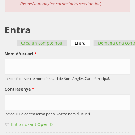
/home/som.angles.cat/includes/session.inc
).
Entra
Crea un compte nou
Entra
(pestanya activa)
Demana una cont
Pestanyes primàries
Nom d'usuari
*
Introduïu el vostre nom d'usuari de Som.Anglès.Cat - Participa!.
Contrasenya
*
Introduïu la contrasenya per al vostre nom d'usuari.
Entrar usant OpenID