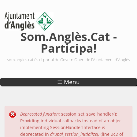
Vés al contingut
Som.Anglès.Cat -
Participa!
som.angles.cat és el portal de Govern Obert de l'Ajuntament d'Anglès
☰ Menu
Deprecated function
: session_set_save_handler():
Missatge d'error
Providing individual callbacks instead of an object
implementing SessionHandlerInterface is
deprecated in
drupal_session_initialize()
(line
242
of