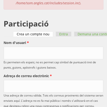
/home/som.angles.cat/includes/session.inc
).
Participació
Crea un compte nou
(pestanya activa)
Entra
Demana una cont
Pestanyes primàries
Nom d'usuari
*
Es permeten els espais; no es permet cap símbol de puntuació tret de
punts, guions, apòstrofs i guions baixos.
Adreça de correu electrònic
*
Una adreça de correu vàlida. Tots els correus provinents del sistema seran
enviats aquí. L'adreça no es fa mai pública i només s'utilitzarà en el cas
que desitgeu rebre una nova contrasenya o notificacions per correu.