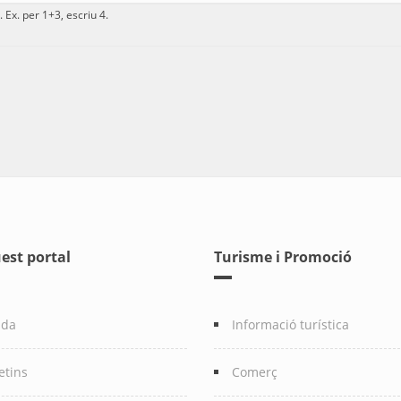
 Ex. per 1+3, escriu 4.
est portal
Turisme i Promoció
nda
Informació turística
etins
Comerç