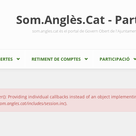
Som.Anglès.Cat - Part
som.angles.cat és el portal de Govern Obert de l'Ajuntame
ERTES
RETIMENT DE COMPTES
PARTICIPACIÓ
r(): Providing individual callbacks instead of an object implement
m.angles.cat/includes/session.inc
).