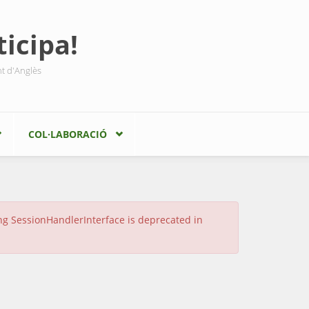
icipa!
nt d'Anglès
COL·LABORACIÓ
ing SessionHandlerInterface is deprecated in