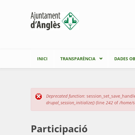
Vés al contingut
INICI
TRANSPARÈNCIA
DADES OB
Deprecated function
: session_set_save_handle
Missatge d'error
drupal_session_initialize()
(line
242
of
/home/so
Participació