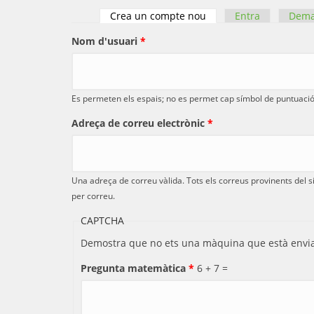
Crea un compte nou
(pestanya activa)
Entra
Dema
Pestanyes primàries
Nom d'usuari
*
Es permeten els espais; no es permet cap símbol de puntuació t
Adreça de correu electrònic
*
Una adreça de correu vàlida. Tots els correus provinents del s
per correu.
CAPTCHA
Demostra que no ets una màquina que està envia
Pregunta matemàtica
*
6 + 7 =