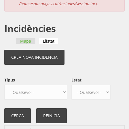
/home/som.angles.cat/includes/session.inc
).
Incidències
Mapa
Llistat
(pestanya activa)
Pestanyes primàries
Tipus
Estat