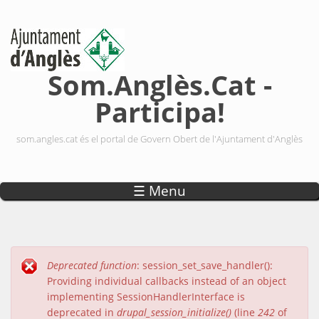
Vés al contingut
Som.Anglès.Cat -
Participa!
som.angles.cat és el portal de Govern Obert de l'Ajuntament d'Anglès
☰ Menu
Deprecated function
: session_set_save_handler():
Missatge d'error
Providing individual callbacks instead of an object
implementing SessionHandlerInterface is
deprecated in
drupal_session_initialize()
(line
242
of