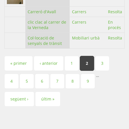
Carreró d'Avall
Carrers
Resolta
clic clac al carrer de
Carrers
En
la Verneda
procés
Col·locació de
Mobiliari urbà
Resolta
senyals de trànsit
Pàgines
« primer
‹ anterior
1
2
3
…
4
5
6
7
8
9
següent ›
últim »