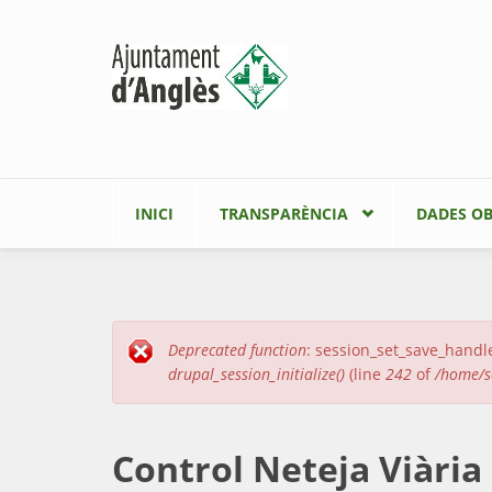
Vés al contingut
INICI
TRANSPARÈNCIA
DADES OB
Deprecated function
: session_set_save_handle
Missatge d'error
drupal_session_initialize()
(line
242
of
/home/so
Control Neteja Viària