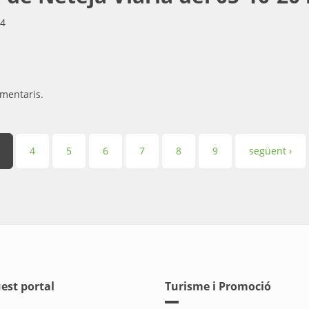
14
mentaris.
4
5
6
7
8
9
següent ›
est portal
Turisme i Promoció