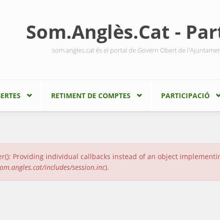
Som.Anglès.Cat - Part
som.angles.cat és el portal de Govern Obert de l'Ajuntame
ERTES
RETIMENT DE COMPTES
PARTICIPACIÓ
r(): Providing individual callbacks instead of an object implement
m.angles.cat/includes/session.inc
).