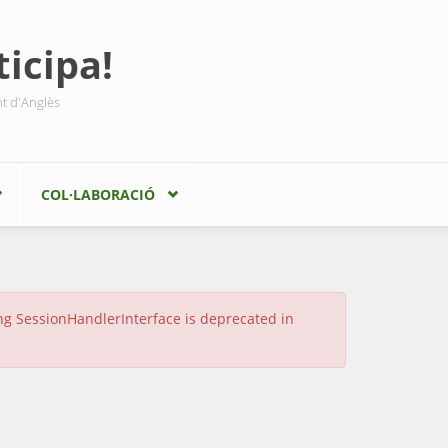
icipa!
nt d'Anglès
COL·LABORACIÓ
ing SessionHandlerInterface is deprecated in