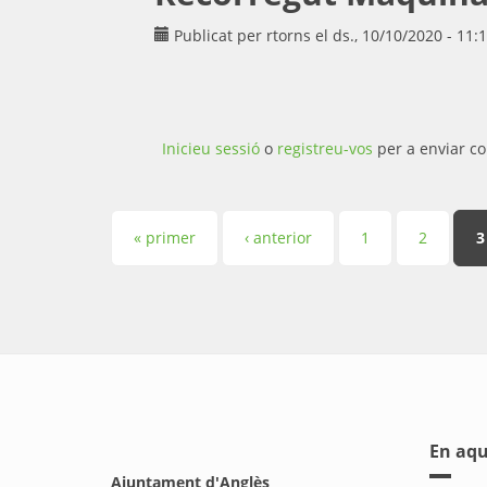
Publicat per
rtorns
el ds., 10/10/2020 - 11:
Inicieu sessió
o
registreu-vos
per a enviar co
Pàgines
« primer
‹ anterior
1
2
3
En aqu
Ajuntament d'Anglès